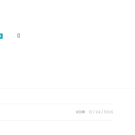
TOGGLE
0
WEBSITE
SEARCH
VOIR :
12
24
TOUS