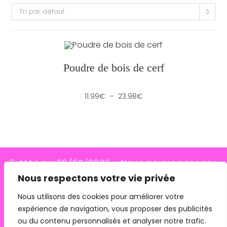
Tri par défaut
Poudre de bois de cerf
Plage
11.99
€
–
23.98
€
de
prix :
11.99€
à
23.98€
MAJ au 09/05/2026 - Nous ne proposons
Nous respectons votre vie privée
plus le transporteur Relais Colis (placés en
redressement judiciaire le 10/03/26, ils
Nous utilisons des cookies pour améliorer votre
expérience de navigation, vous proposer des publicités
n'assurent plus les livraisons depuis le
ou du contenu personnalisés et analyser notre trafic.