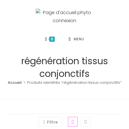
Skip
to
content
0
MENU
régénération tissus
conjonctifs
Accueil
>
Produits identifiés “régénération tissus conjonctifs”
Filtre