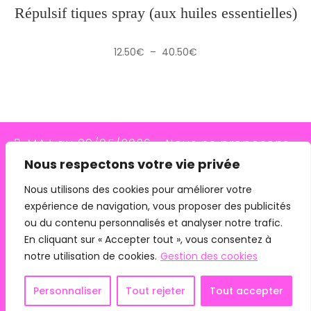
Répulsif tiques spray (aux huiles essentielles)
Plage
12.50
€
–
40.50
€
de
prix :
12.50€
à
40.50€
MAJ au 09/05/2026 - Nous ne proposons
Nous respectons votre vie privée
plus le transporteur Relais Colis (placés en
redressement judiciaire le 10/03/26, ils
Nous utilisons des cookies pour améliorer votre
expérience de navigation, vous proposer des publicités
n'assurent plus les livraisons depuis le
ou du contenu personnalisés et analyser notre trafic.
07/05/26). Pour les commandes avec
En cliquant sur « Accepter tout », vous consentez à
remise en main propre, merci de me
notre utilisation de cookies.
Gestion des cookies
contacter directement.
Mentions légales
CGV
Personnaliser
Tout rejeter
Tout accepter
Ignorer
Copyright 2024 - Phyto Connexion