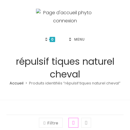
Skip
to
content
0
MENU
répulsif tiques naturel
cheval
Accueil
>
Produits identifiés “répulsif tiques naturel cheval”
Filtre