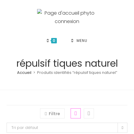
Skip
to
content
0
MENU
répulsif tiques naturel
Accueil
>
Produits identifiés “répulsif tiques naturel”
Filtre
Tri par défaut