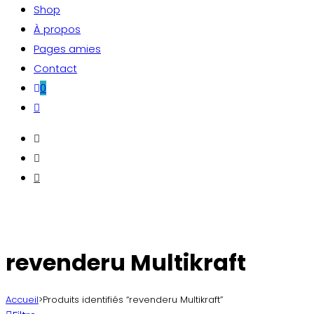
Shop
À propos
Pages amies
Contact
0
Toggle
website
search
revenderu Multikraft
Accueil
>
Produits identifiés “revenderu Multikraft”