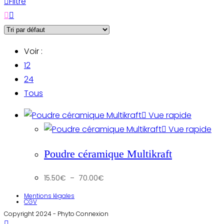
Filtre
Voir :
12
24
Tous
Vue rapide
Vue rapide
Poudre céramique Multikraft
Plage
15.50
€
–
70.00
€
de
prix :
15.50€
Mentions légales
à
CGV
70.00€
Copyright 2024 - Phyto Connexion