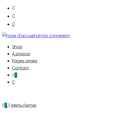
Skip
to
content
Shop
À propos
Pages amies
Contact
0
Toggle
website
search
0
Menu
Fermer