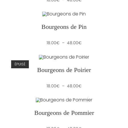
18.00
€
–
48.00
€
de
prix :
18.00€
à
48.00€
Bourgeons de Pin
Plage
18.00
€
–
48.00
€
de
prix :
18.00€
à
48.00€
ÉPUISÉ
Bourgeons de Poirier
Plage
18.00
€
–
48.00
€
de
prix :
18.00€
à
48.00€
Bourgeons de Pommier