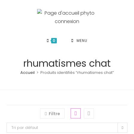
Skip
to
content
0
MENU
rhumatismes chat
Accueil
>
Produits identifiés “rhumatismes chat”
Filtre
Tri par défaut