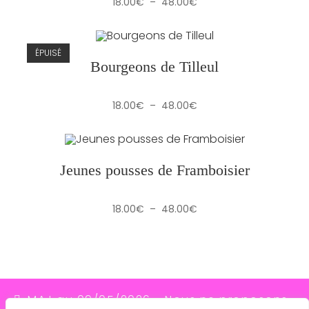
Plage
18.00
€
–
48.00
€
de
prix :
18.00€
à
48.00€
ÉPUISÉ
Bourgeons de Tilleul
Plage
18.00
€
–
48.00
€
de
prix :
18.00€
à
48.00€
Jeunes pousses de Framboisier
Plage
18.00
€
–
48.00
€
de
prix :
18.00€
à
48.00€
MAJ au 09/05/2026 - Nous ne proposons