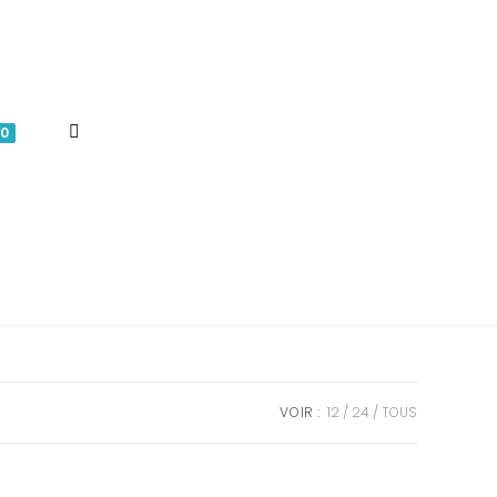
TOGGLE
0
WEBSITE
SEARCH
VOIR :
12
24
TOUS