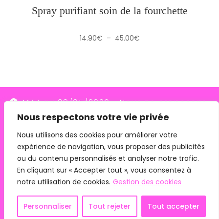
Spray purifiant soin de la fourchette
Plage
14.90
€
–
45.00
€
de
prix :
14.90€
à
45.00€
MAJ au 09/05/2026 - Nous ne proposons
Nous respectons votre vie privée
plus le transporteur Relais Colis (placés en
redressement judiciaire le 10/03/26, ils
Nous utilisons des cookies pour améliorer votre
expérience de navigation, vous proposer des publicités
n'assurent plus les livraisons depuis le
ou du contenu personnalisés et analyser notre trafic.
07/05/26). Pour les commandes avec
En cliquant sur « Accepter tout », vous consentez à
remise en main propre, merci de me
notre utilisation de cookies.
Gestion des cookies
contacter directement.
Mentions légales
CGV
Personnaliser
Tout rejeter
Tout accepter
Ignorer
Copyright 2024 - Phyto Connexion