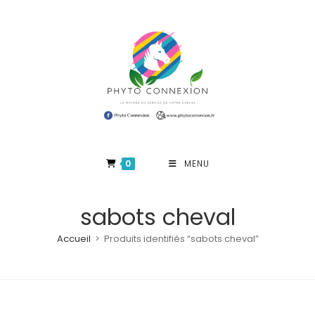
Skip
to
content
0
MENU
sabots cheval
Accueil
>
Produits identifiés “sabots cheval”