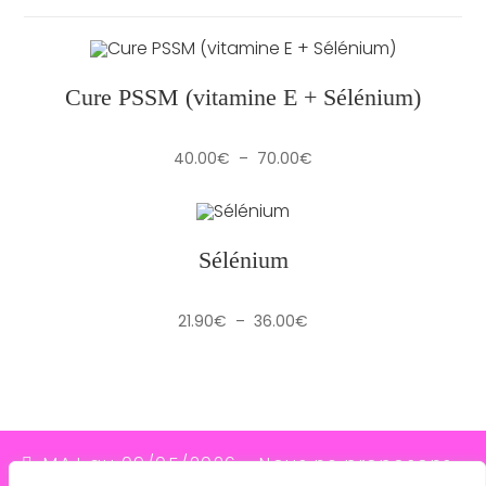
Cure PSSM (vitamine E + Sélénium)
Plage
40.00
€
–
70.00
€
de
prix :
40.00€
à
70.00€
Sélénium
Plage
21.90
€
–
36.00
€
de
prix :
21.90€
à
36.00€
MAJ au 09/05/2026 - Nous ne proposons