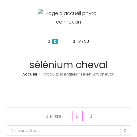
Skip
to
content
0
MENU
sélénium cheval
Accueil
>
Produits identifiés “sélénium cheval”
Filtre
Tri par défaut