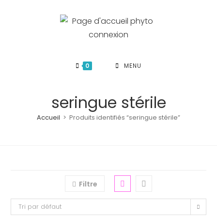
Skip
to
content
0
MENU
seringue stérile
Accueil
>
Produits identifiés “seringue stérile”
Filtre
Tri par défaut