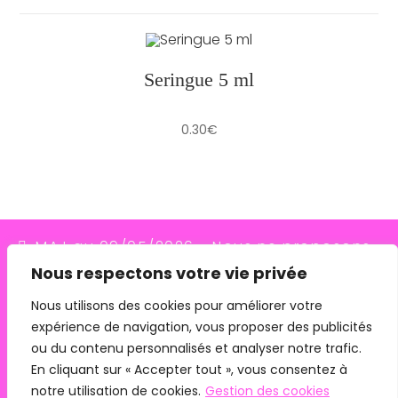
Seringue 5 ml
0.30
€
MAJ au 09/05/2026 - Nous ne proposons
Nous respectons votre vie privée
plus le transporteur Relais Colis (placés en
redressement judiciaire le 10/03/26, ils
Nous utilisons des cookies pour améliorer votre
expérience de navigation, vous proposer des publicités
n'assurent plus les livraisons depuis le
ou du contenu personnalisés et analyser notre trafic.
07/05/26). Pour les commandes avec
En cliquant sur « Accepter tout », vous consentez à
remise en main propre, merci de me
notre utilisation de cookies.
Gestion des cookies