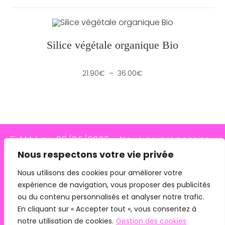
Silice végétale organique Bio
Plage
21.90
€
–
36.00
€
de
prix :
21.90€
à
36.00€
MAJ au 09/05/2026 - Nous ne proposons
Nous respectons votre vie privée
plus le transporteur Relais Colis (placés en
redressement judiciaire le 10/03/26, ils
Nous utilisons des cookies pour améliorer votre
expérience de navigation, vous proposer des publicités
n'assurent plus les livraisons depuis le
ou du contenu personnalisés et analyser notre trafic.
07/05/26). Pour les commandes avec
En cliquant sur « Accepter tout », vous consentez à
remise en main propre, merci de me
notre utilisation de cookies.
Gestion des cookies