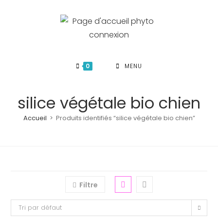
Skip
to
content
0
MENU
silice végétale bio chien
Accueil
>
Produits identifiés “silice végétale bio chien”
Filtre
Tri par défaut