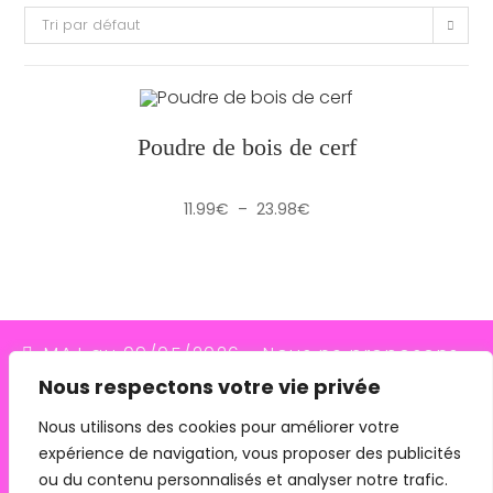
Tri par défaut
Poudre de bois de cerf
Plage
11.99
€
–
23.98
€
de
prix :
11.99€
à
23.98€
MAJ au 09/05/2026 - Nous ne proposons
Nous respectons votre vie privée
plus le transporteur Relais Colis (placés en
redressement judiciaire le 10/03/26, ils
Nous utilisons des cookies pour améliorer votre
expérience de navigation, vous proposer des publicités
n'assurent plus les livraisons depuis le
ou du contenu personnalisés et analyser notre trafic.