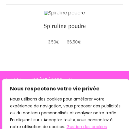
Spiruline poudre
Plage
3.50
€
–
66.50
€
de
prix :
3.50€
à
66.50€
MAJ au 09/05/2026 - Nous ne proposons
Nous respectons votre vie privée
plus le transporteur Relais Colis (placés en
redressement judiciaire le 10/03/26, ils
Nous utilisons des cookies pour améliorer votre
expérience de navigation, vous proposer des publicités
n'assurent plus les livraisons depuis le
ou du contenu personnalisés et analyser notre trafic.
07/05/26). Pour les commandes avec
En cliquant sur « Accepter tout », vous consentez à
remise en main propre, merci de me
notre utilisation de cookies.
Gestion des cookies