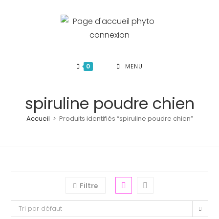
Skip
to
content
0
MENU
spiruline poudre chien
Accueil
>
Produits identifiés “spiruline poudre chien”
Filtre
Tri par défaut