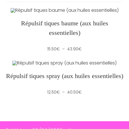
Répulsif tiques baume (aux huiles
essentielles)
Plage
15.50
€
–
43.90
€
de
prix :
15.50€
à
43.90€
Répulsif tiques spray (aux huiles essentielles)
Plage
12.50
€
–
40.50
€
de
prix :
12.50€
à
40.50€