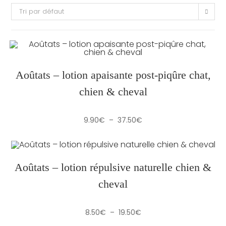
Tri par défaut
Aoûtats – lotion apaisante post-piqûre chat,
chien & cheval
Plage
9.90
€
–
37.50
€
de
prix :
9.90€
à
37.50€
Aoûtats – lotion répulsive naturelle chien &
cheval
Plage
8.50
€
–
19.50
€
de
prix :