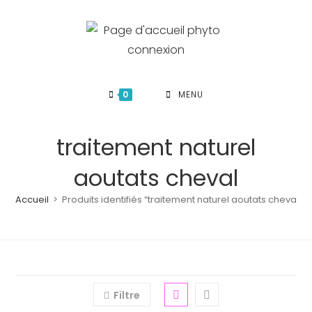
Skip
to
content
0
MENU
traitement naturel
aoutats cheval
Accueil
>
Produits identifiés “traitement naturel aoutats cheval”
Filtre