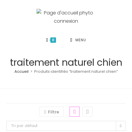
Skip
to
content
0
MENU
traitement naturel chien
Accueil
>
Produits identifiés “traitement naturel chien”
Filtre
Tri par défaut