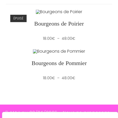
ÉPUISÉ
Bourgeons de Poirier
Plage
18.00
€
–
48.00
€
de
prix :
18.00€
à
48.00€
Bourgeons de Pommier
Plage
18.00
€
–
48.00
€
de
prix :
18.00€
à
48.00€
MAJ au 09/05/2026 - Nous ne proposons