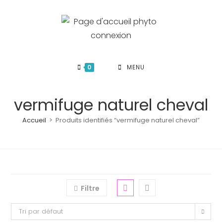
Skip
to
content
0
MENU
vermifuge naturel cheval
Accueil
>
Produits identifiés “vermifuge naturel cheval”
Filtre
Tri par défaut