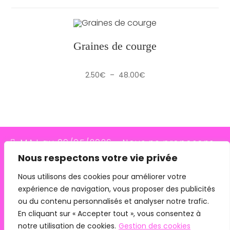
Graines de courge
Plage
2.50
€
–
48.00
€
de
prix :
2.50€
à
48.00€
MAJ au 09/05/2026 - Nous ne proposons
Nous respectons votre vie privée
plus le transporteur Relais Colis (placés en
redressement judiciaire le 10/03/26, ils
Nous utilisons des cookies pour améliorer votre
expérience de navigation, vous proposer des publicités
n'assurent plus les livraisons depuis le
ou du contenu personnalisés et analyser notre trafic.
07/05/26). Pour les commandes avec
En cliquant sur « Accepter tout », vous consentez à
remise en main propre, merci de me
notre utilisation de cookies.
Gestion des cookies