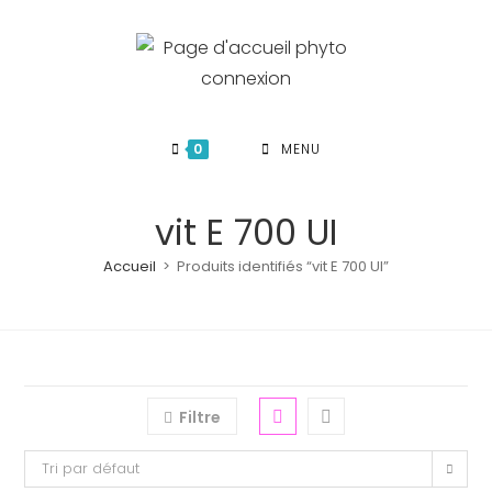
Skip
to
content
0
MENU
vit E 700 UI
Accueil
>
Produits identifiés “vit E 700 UI”
Filtre
Tri par défaut