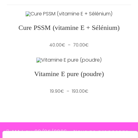
Cure PSSM (vitamine E + Sélénium)
Plage
40.00
€
–
70.00
€
de
prix :
40.00€
à
70.00€
Vitamine E pure (poudre)
Plage
19.90
€
–
193.00
€
de
prix :
19.90€
à
193.00€
MAJ au 09/05/2026 - Nous ne proposons