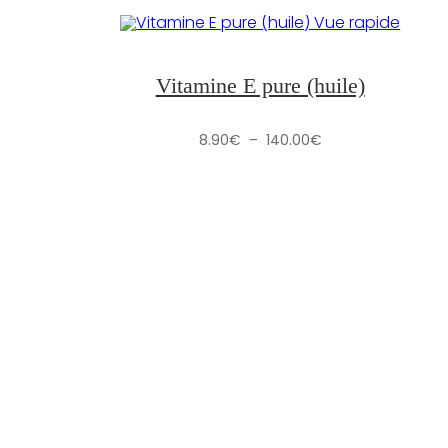
Vue rapide
Vitamine E pure (huile)
Plage
8.90
€
–
140.00
€
de
prix :
8.90€
à
140.00€