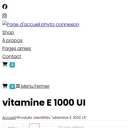
Skip
to
content
Shop
À propos
Pages amies
Contact
0
Toggle
website
Menu
Fermer
0
search
vitamine E 1000 UI
Accueil
>
Produits identifiés “vitamine E 1000 UI”
Tri par défaut