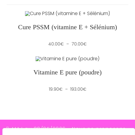
Cure PSSM (vitamine E + Sélénium)
Plage
40.00
€
–
70.00
€
de
prix :
40.00€
à
70.00€
Vitamine E pure (poudre)
Plage
19.90
€
–
193.00
€
de
prix :
19.90€
à
193.00€
MAJ au 09/05/2026 - Nous ne proposons