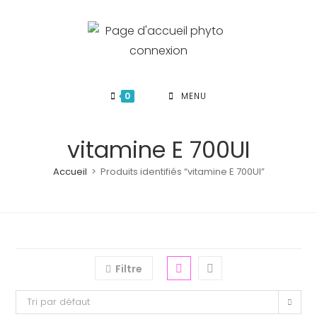
Skip
to
content
0
MENU
vitamine E 700UI
Accueil
>
Produits identifiés “vitamine E 700UI”
Filtre
Tri par défaut