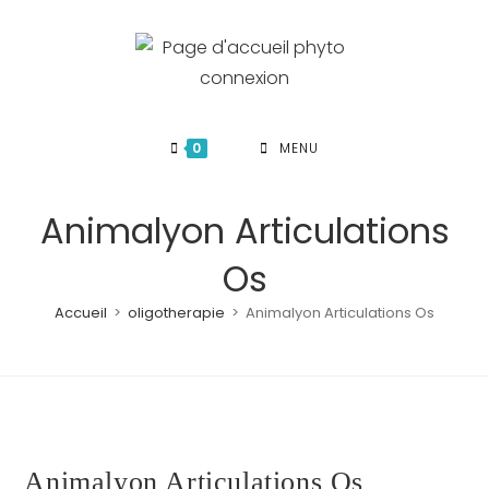
Skip
to
content
0
MENU
Animalyon Articulations
Os
Accueil
>
oligotherapie
>
Animalyon Articulations Os
Animalyon Articulations Os