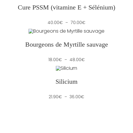
Cure PSSM (vitamine E + Sélénium)
Plage
40.00
€
–
70.00
€
de
prix :
40.00€
à
70.00€
Bourgeons de Myrtille sauvage
Plage
18.00
€
–
48.00
€
de
prix :
18.00€
à
48.00€
Silicium
Plage
21.90
€
–
36.00
€
de
prix :
21.90€
à
36.00€