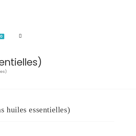
TOGGLE
0
WEBSITE
ntielles)
les)
SEARCH
s huiles essentielles)