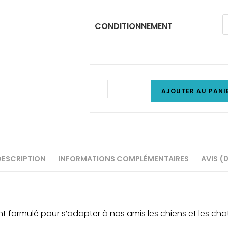
prix :
12.90€
à
37.50€
CONDITIONNEMENT
quantité
AJOUTER AU PANI
de
Anti-
tiques
et
puces
DESCRIPTION
INFORMATIONS COMPLÉMENTAIRES
AVIS (
(sans
huiles
essentielles)
nt formulé pour s’adapter à nos amis les chiens et les chat