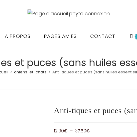
À PROPOS
PAGES AMIES
CONTACT
ues et puces (sans huiles esse
ueil
>
chiens-et-chats
>
Anti-tiques et puces (sans huiles essentiel
Anti-tiques et puces (san
Plage
12.90
€
–
37.50
€
de