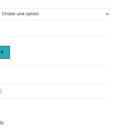
ER
0)
s.