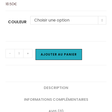
18.50
€
Choisir une option
COULEUR
quantité
-
+
AJOUTER AU PANIER
de
Bracelet
améthyste
DESCRIPTION
INFORMATIONS COMPLÉMENTAIRES
AVIS (0)