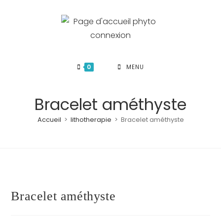
Skip
to
content
0
MENU
Bracelet améthyste
Accueil
>
lithotherapie
>
Bracelet améthyste
Bracelet améthyste