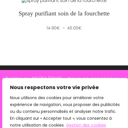
14.90€
à
40.90€
Spray purifiant soin de la fourchette
Plage
14.90
€
–
45.00
€
de
prix :
14.90€
à
45.00€
MAJ au 09/05/2026 - Nous ne proposons
Nous respectons votre vie privée
plus le transporteur Relais Colis (placés en
redressement judiciaire le 10/03/26, ils
Nous utilisons des cookies pour améliorer votre
expérience de navigation, vous proposer des publicités
n'assurent plus les livraisons depuis le
ou du contenu personnalisés et analyser notre trafic.
07/05/26). Pour les commandes avec
En cliquant sur « Accepter tout », vous consentez à
Mentions légales
CGV
remise en main propre, merci de me
notre utilisation de cookies.
Gestion des cookies