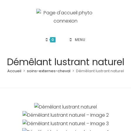
Skip
to
content
0
MENU
Démêlant lustrant naturel
Accueil
>
soins-externes-cheval
>
Démêlant lustrant naturel