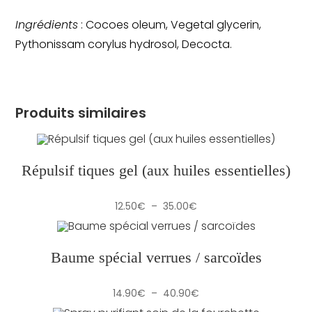
Ingrédients
: Cocoes oleum, Vegetal glycerin,
Pythonissam corylus hydrosol, Decocta.
Produits similaires
Répulsif tiques gel (aux huiles essentielles)
Plage
12.50
€
–
35.00
€
de
prix :
12.50€
à
35.00€
Baume spécial verrues / sarcoïdes
Plage
14.90
€
–
40.90
€
de
prix :