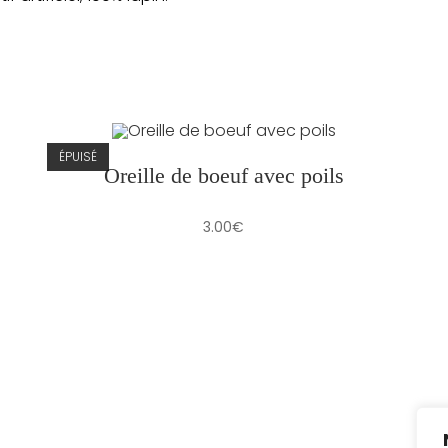
ÉPUISÉ
Oreille de boeuf avec poils
3.00
€