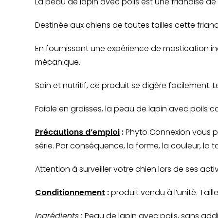
La peau de lapin avec poils est une friandise 
Destinée aux chiens de toutes tailles cette fria
En fournissant une expérience de mastication in
mécanique.
Sain et nutritif, ce produit se digère facilement. L
Faible en graisses, la peau de lapin avec poils c
Précautions d’emploi
:
Phyto Connexion vous pr
série. Par conséquence, la forme, la couleur, la ta
Attention à surveiller votre chien lors de ses act
Conditionnement
:
produit vendu à l’unité. Taill
Ingrédients :
Peau de lapin avec poils, sans additif