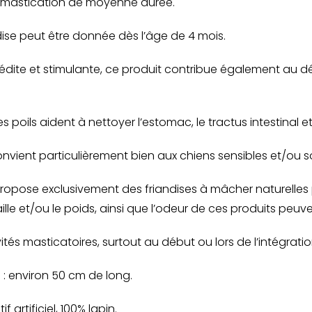
de mastication de moyenne durée.
ndise peut être donnée dès l’âge de 4 mois.
édite et stimulante, ce produit contribue également au d
es poils aident à nettoyer l’estomac, le tractus intestinal et
onvient particulièrement bien aux chiens sensibles et/ou s
opose exclusivement des friandises à mâcher naturelles p
ille et/ou le poids, ainsi que l’odeur de ces produits peuve
ivités masticatoires, surtout au début ou lors de l’intégrati
e : environ 50 cm de long.
 artificiel, 100% lapin.