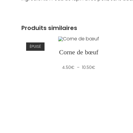
Produits similaires
ÉPUISÉ
Corne de bœuf
Plage
4.50
€
–
10.50
€
de
prix :
4.50€
à
10.50€