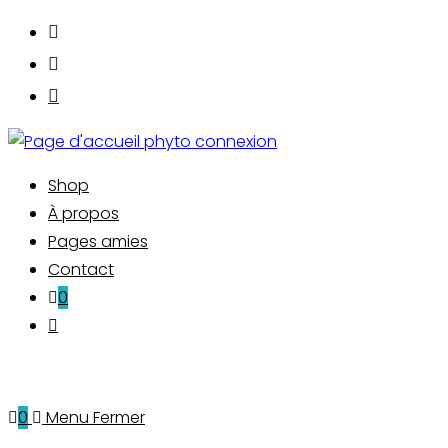
Skip
to
content
Shop
À propos
Pages amies
Contact
0
Toggle
website
search
0
Menu
Fermer