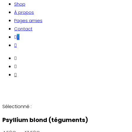
Shop
À propos
Pages amies
Contact
0
Toggle
website
search
Sélectionné :
Psyllium blond (téguments)