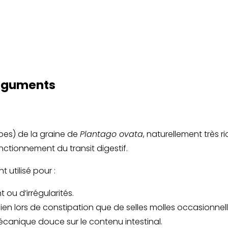
Téguments
pes) de la graine de
Plantago ovata
, naturellement très r
ctionnement du transit digestif.
 utilisé pour :
 ou d’irrégularités.
ien lors de constipation que de selles molles occasionnell
écanique douce sur le contenu intestinal.