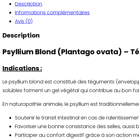
Description
blond
Informations complémentaires
(téguments)
Avis (0)
Description
Psyllium Blond (Plantago ovata) – 
Indications :
Le psyllium blond est constitué des téguments (envelop
solubles forment un gel végétal qui contribue au bon fon
En naturopathie animale, le psyllium est traditionnellement
Soutenir le transit intestinal en cas de ralentissement
Favoriser une bonne consistance des selles, aussi b
Participer au confort digestif grâce à son action m