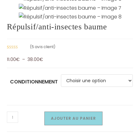
Répulsif/anti-insectes baume
(
5
avis client)
Noté
5
4.80
Plage
11.00
€
–
38.00
€
sur 5 basé
de
sur
notations
prix :
client
11.00€
à
38.00€
CONDITIONNEMENT
quantité
AJOUTER AU PANIER
de
Répulsif/anti-
insectes