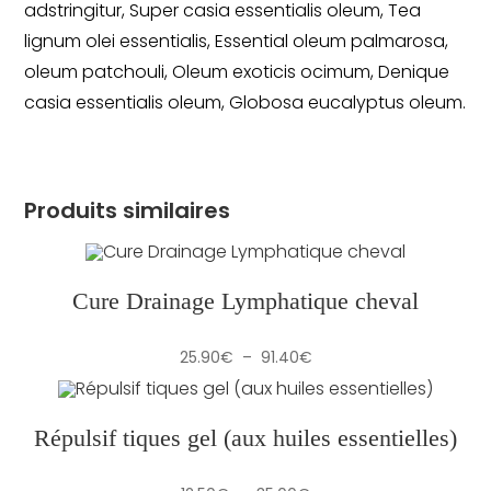
adstringitur, Super casia essentialis oleum, Tea
lignum olei essentialis, Essential oleum palmarosa,
oleum patchouli, Oleum exoticis ocimum, Denique
casia essentialis oleum, Globosa eucalyptus oleum.
Produits similaires
Cure Drainage Lymphatique cheval
Plage
25.90
€
–
91.40
€
de
prix :
25.90€
à
91.40€
Répulsif tiques gel (aux huiles essentielles)