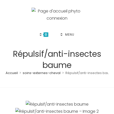
Skip
to
content
0
MENU
Répulsif/anti-insectes
baume
Accueil
>
soins-externes-cheval
>
Répulsif/anti-insectes baum