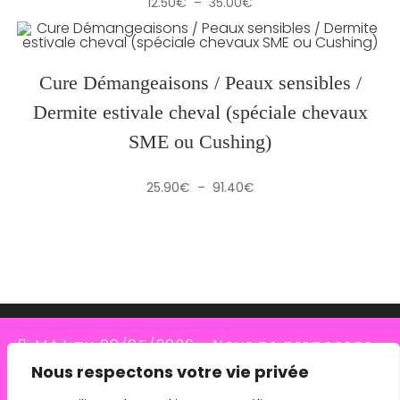
Plage
12.50
€
–
35.00
€
de
prix :
12.50€
à
35.00€
Cure Démangeaisons / Peaux sensibles /
Dermite estivale cheval (spéciale chevaux
SME ou Cushing)
Plage
25.90
€
–
91.40
€
de
prix :
25.90€
à
91.40€
MAJ au 09/05/2026 - Nous ne proposons
Nous respectons votre vie privée
plus le transporteur Relais Colis (placés en