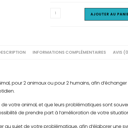
quantité
AJOUTER AU PANI
de
Séance
Duo
Fleurs
de
DESCRIPTION
INFORMATIONS COMPLÉMENTAIRES
AVIS (
Bach
imal, pour 2 animaux ou pour 2 humains, afin d’échanger
tidien.
e de votre animal, et que leurs problématiques sont souv
sibilité de prendre part à l’amélioration de votre situat
 au sujet de votre problématique, afin d’élaborer une sy