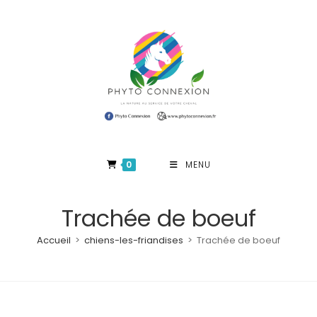
Skip
to
content
0
MENU
Trachée de boeuf
Accueil
>
chiens-les-friandises
>
Trachée de boeuf