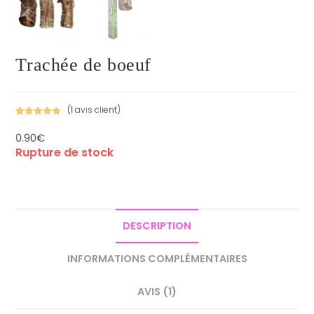
Trachée de boeuf
(
1
avis client)
Noté
1
5.00
0.90
€
sur 5
Rupture de stock
basé sur
notation
client
DESCRIPTION
INFORMATIONS COMPLÉMENTAIRES
AVIS (1)