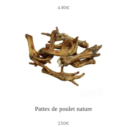
4.80
€
Pattes de poulet nature
2.50
€