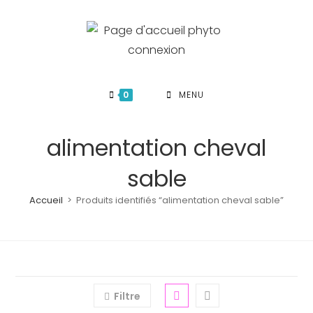
Skip
to
content
0
MENU
alimentation cheval
sable
Accueil
>
Produits identifiés “alimentation cheval sable”
Filtre