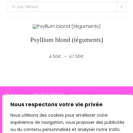
Tri par défaut
Psyllium blond (téguments)
Plage
4.50
€
–
47.50
€
de
prix :
4.50€
à
47.50€
MAJ au 09/05/2026 - Nous ne proposons
Nous respectons votre vie privée
plus le transporteur Relais Colis (placés en
redressement judiciaire le 10/03/26, ils
Nous utilisons des cookies pour améliorer votre
expérience de navigation, vous proposer des publicités
n'assurent plus les livraisons depuis le
ou du contenu personnalisés et analyser notre trafic.