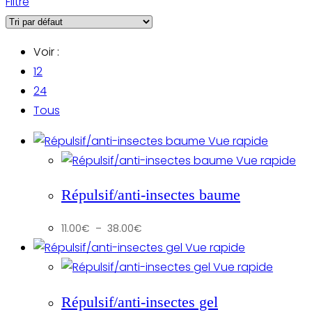
Filtre
Voir :
12
24
Tous
Vue rapide
Vue rapide
Répulsif/anti-insectes baume
Plage
11.00
€
–
38.00
€
de
prix :
Vue rapide
11.00€
à
Vue rapide
38.00€
Répulsif/anti-insectes gel