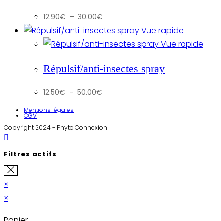
Plage
12.90
€
–
30.00
€
de
prix :
Vue rapide
12.90€
à
Vue rapide
30.00€
Répulsif/anti-insectes spray
Plage
12.50
€
–
50.00
€
de
prix :
12.50€
Mentions légales
à
CGV
50.00€
Copyright 2024 - Phyto Connexion
Filtres actifs
×
×
Panier