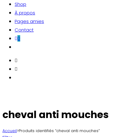
Shop
À propos
Pages amies
Contact
0
Toggle
website
search
cheval anti mouches
Accueil
>
Produits identifiés “cheval anti mouches”