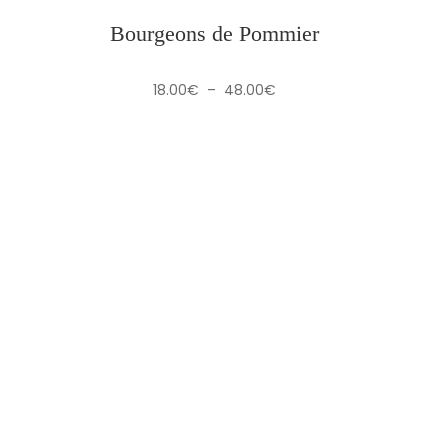
Bourgeons de Pommier
Plage
18.00
€
–
48.00
€
de
prix :
18.00€
à
48.00€