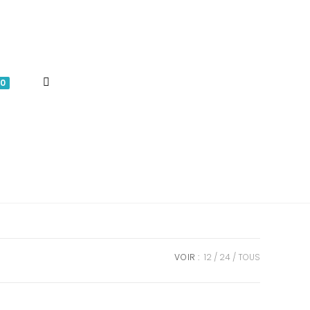
TOGGLE
0
WEBSITE
SEARCH
VOIR :
12
24
TOUS