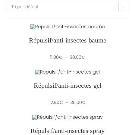
Tri par défaut
Répulsif/anti-insectes baume
Plage
11.00
€
–
38.00
€
de
prix :
11.00€
à
38.00€
Répulsif/anti-insectes gel
Plage
12.90
€
–
30.00
€
de
prix :
12.90€
à
30.00€
Répulsif/anti-insectes spray