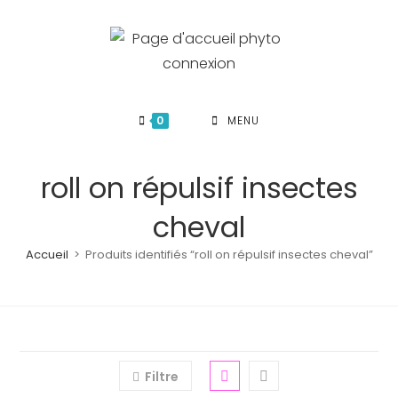
Skip
to
content
0
MENU
roll on répulsif insectes
cheval
Accueil
>
Produits identifiés “roll on répulsif insectes cheval”
Filtre