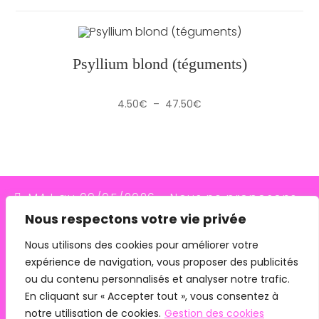
Psyllium blond (téguments)
Plage
4.50
€
–
47.50
€
de
prix :
4.50€
à
47.50€
MAJ au 09/05/2026 - Nous ne proposons
Nous respectons votre vie privée
plus le transporteur Relais Colis (placés en
redressement judiciaire le 10/03/26, ils
Nous utilisons des cookies pour améliorer votre
expérience de navigation, vous proposer des publicités
n'assurent plus les livraisons depuis le
ou du contenu personnalisés et analyser notre trafic.
07/05/26). Pour les commandes avec
En cliquant sur « Accepter tout », vous consentez à
remise en main propre, merci de me
notre utilisation de cookies.
Gestion des cookies