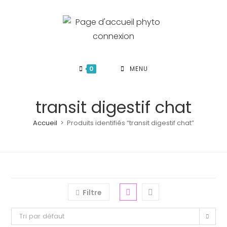
Skip
to
content
0
MENU
transit digestif chat
Accueil
>
Produits identifiés “transit digestif chat”
Filtre
Tri par défaut