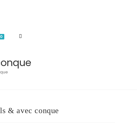
TOGGLE
0
WEBSITE
 conque
nque
SEARCH
ils & avec conque