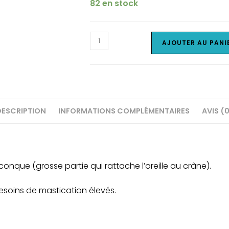
82 en stock
initial
actuel
était :
est :
3.50€.
2.50€.
quantité
AJOUTER AU PANI
de
Oreille
de
bœuf
sans
DESCRIPTION
INFORMATIONS COMPLÉMENTAIRES
AVIS (
poils
&
avec
conque
conque (grosse partie qui rattache l’oreille au crâne).
esoins de mastication élevés.