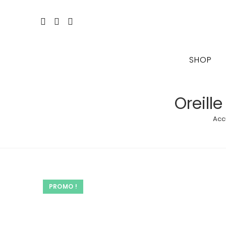
Skip
to
content
SHOP
Oreill
Acc
PROMO !