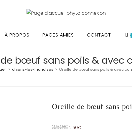
À PROPOS
PAGES AMIES
CONTACT
e de bœuf sans poils & avec
ueil
>
chiens-les-friandises
>
Oreille de bœuf sans poils & avec co
Oreille de bœuf sans po
3.50
€
Le
Le
2.50
€
prix
prix